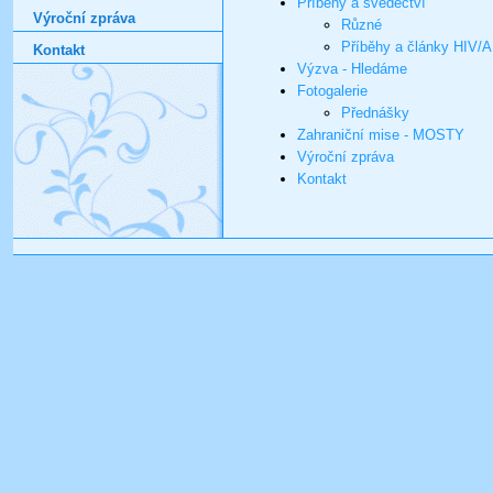
Příběhy a svědectví
Výroční zpráva
Různé
Příběhy a články HIV/
Kontakt
Výzva - Hledáme
Fotogalerie
Přednášky
Zahraniční mise - MOSTY
Výroční zpráva
Kontakt