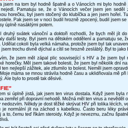
 jsem na tom byl hodně špatně a o Vánocích mi bylo hodně 
 nejedl. Pamatuju se, že o Vánocích večer jsem jen seděl 
kou horečku, byl jsem stočený do klubíčka a jen jsem hořel.
ostele. Pak jsem se v noci budil hrozně zpocený, budil jsem 
asy úplně nasáklými potem.
el druhý svátek vánoční a doktoři rozhodli, že bych měl jít do
aly další testy. Byl jsem na dětském oddělení a pamatuju se, ž
. Udělat cokoli byla velká námaha, protože jsem byl tak unav
e jsem trochu divně dýchal a cítil se hrozně zesláblý. Byl to jako
vím, že jsem měl zápal plic související s HIV a že jsem b
é horečky. Měl jsem takové bolesti, že jsem byl několik dní na P
 ten nejlepší zážitek, ale ztlumilo to bolest. Neměl jsem oprav
. Moje máma se mnou strávila hodně času a uklidňovala mě při b
. Ale bylo to prostě tak děsivé.
FIE"
m si úplně jistá, jak jsem ten virus dostala. Když jsem byla n
na zemřel při dopravní nehodě. Možná měl ten virus a nevěděl o
 nedozvím. Někdy je dost těžké skrývat HIV při tolika lécích, v
u je normální jít na záchod s kabelkou. Často beru léky pr
j a to, čemu teď říkám steroidy. Když je nevezmu, začnu špat
livá.