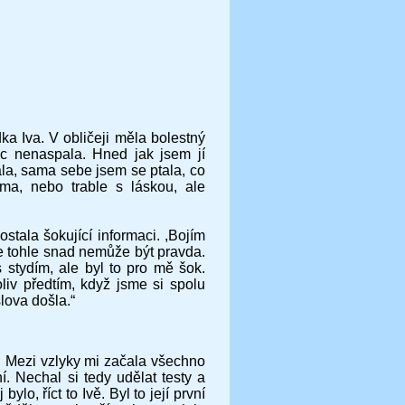
ka Iva. V obličeji měla bolestný
c nenaspala. Hned jak jsem jí
ala, sama sebe jsem se ptala, co
a, nebo trable s láskou, ale
tala šokující informaci. ,Bojím
 že tohle snad nemůže být pravda.
 stydím, ale byl to pro mě šok.
liv předtím, když jsme si spolu
lova došla.“
o. Mezi vzlyky mi začala všechno
ní. Nechal si tedy udělat testy a
lo, říct to Ivě. Byl to její první