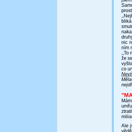
Samo
prost
,,Ne
bliká
smut
naka
druh
nic 
ním 
,,To 
že s
vyšlo
co u
Nevíš
Měla 
nejdř
"
MA
Mám H
umřu
ztra
milia
Ale j
vědě