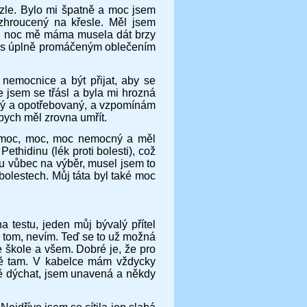
zle. Bylo mi špatně a moc jsem
zhroucený na křesle. Měl jsem
 Tu noc mě máma musela dát brzy
se s úplně promáčeným oblečením
 nemocnice a být přijat, aby se
e jsem se třásl a byla mi hrozná
ený a opotřebovaný, a vzpomínám
 bych měl zrovna umřít.
yl moc, moc, moc nemocný a měl
ethidinu (lék proti bolesti), což
du vůbec na výběr, musel jsem to
olestech. Můj táta byl také moc
a testu, jeden můj bývalý přítel
 tom, nevím. Teď se to už možná
e škole a všem. Dobré je, že pro
ávě tam. V kabelce mám vždycky
ně dýchat, jsem unavená a někdy