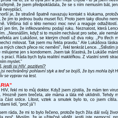
zřejmě, že jsem předpokládala, že se s ním nemusím bát, jen
ě nevyplácí,
jhorší je, že strašně špatně navazuju kontakt s klukama, proto
, že jim to jednou budu muset říct. Proto jsem taky dlouho nem
ně. Většina lidí o této nemoci moc neví a reaguje odtažitostí.
zí jen tím, že infikovanému podají ruku. Neznalost, která Lenc
ým. ,,Nesnáším, když si to musím nechávat pro sebe, ale nem
neřekla ani Lukášovi, se kterým chodí už dva roky. ,,Po třech 
nechci milovat. Tak jsem mu řekla pravdu." Ale Lukášova láska 
na mých citech přece nic nemění", řekl tenkrát Lence. ,,Štěstím
e milujeme jen s kondomem. Jsem tak šťastná, že Lukáše mám! 
 s prací. Ráda bych byla realitní makléřkou. Z vlastní smrti str
mím myslet."
, jestli jsi HIV pozitivní?
jsi nechráněný pohlavní styk a teď se bojíš, že bys mohla být H
ív se vyprav na test.
RIA
"
IV, řekl mi to můj doktor. Když jsem zjistila, že mám ten virus
. Hrozně jsem brečela, ale máma a táta mě uklidnili. Tehdy mi
tila část srdce. Lítost, vztek a smutek bylo to, co jsem cítil
rdami lidí, "proč já"!
sem ráda, že mi to bylo řečeno, protože bych žila dál svůj živo
la proč. Myslím, že je užitečné vědět, jestli jste nemocní, pr