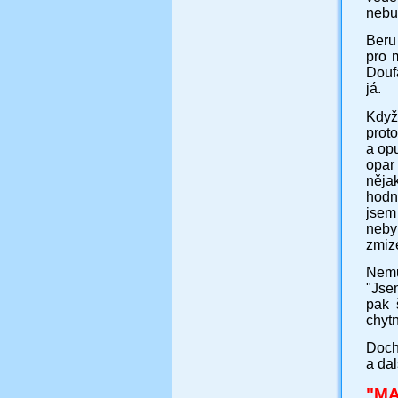
nebud
Beru 
pro 
Douf
já.
Když
prot
a opu
opar
nějak
hodně
jsem
neby
zmiz
Nemů
"Jse
pak 
chyt
Doch
a dal
"
MA