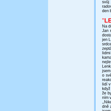
svůj
rado
den 
"
L
Na d
Jan 
dost
jen L
srdc
zept
lidm
kama
nejle
Lenka
jsem
o sv
reakc
lidí 
když 
že by
ním v
,,Ni
dně 
jsem 