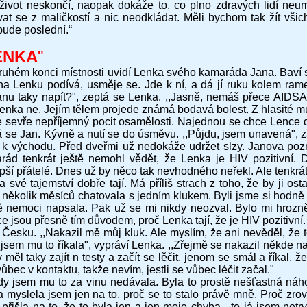
 život neskončí, naopak dokáže to, co plno zdravých lidí neum
vat se z maličkostí a nic neodkládat. Měli bychom tak žít všic
bude poslední.“
ENKA
"
ruhém konci místnosti uvidí Lenka svého kamaráda Jana. Baví s
na Lenku podívá, usměje se. Jde k ní, a dá jí ruku kolem ramen
anu taky napít?", zeptá se Lenka. ,,Jasně, nemáš přece AIDSA,
enka ne. Jejím tělem projede známá bodavá bolest. Z hlasité muz
e sevře nepříjemný pocit osamělosti. Najednou se chce Lence 
á se Jan. Kývně a nutí se do úsměvu. ,,Půjdu, jsem unavená", z
i k východu. Před dveřmi už nedokáže udržet slzy. Janova pozn
rád tenkrát ještě nemohl vědět, že Lenka je HIV pozitivní. 
pší přátelé. Dnes už by něco tak nevhodného neřekl. Ale tenkrát j
 své tajemství dobře tají. Má příliš strach z toho, že by ji ostatn
 několik měsíců chatovala s jedním klukem. Byli jsme si hodně 
ě nemoci napsala. Pak už se mi nikdy neozval. Bylo mi hrozně
e jsou přesně tím důvodem, proč Lenka tají, že je HIV pozitivní. 
v Česku. ,,Nakazil mě můj kluk. Ale myslím, že ani nevěděl, že t
jsem mu to říkala", vypráví Lenka. ,,Zřejmě se nakazil někde n
 měl taky zajít n testy a začít se lěčit, jenom se smál a říkal,
ůbec v kontaktu, takže nevím, jestli se vůbec léčit začal."
kdy jsem mu to za vinu nedávala. Byla to prostě nešťastná náh
a myslela jsem jen na to, proč se to stalo právě mně. Proč z
přišla na to, že to byla jen a jen moje chyba - to já jsem net