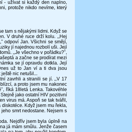
í - užívat si každý den naplno,
hni, protože nikdo nevíme, který
e tam s nějakými lidmi. Když se
. V druhé ruce drží kolu. ,,Hej
" odpoví Jan. Všichni se smějí,
iky jí najednou rozbolí uši. Její
domů. ,,Je všechno v pořádku?",
ašeptá a začne se prodírat mezi
ámka se jí opravdu dotkla. Její
Dnes už to Jan ví a ti dva jsou
eště nic netušil...
í zavrhli a stranili se jí. ,,V 17
blízcí, a proto jsem mu nakonec
", říká 18letá Lenka. Takovéhle
Stejně jako ostatní HIV pozitivní
en virus má. Aspoň se tak tvářil,
a diskotéce. Když jsem mu řekla,
 že jeho smrt nedostane. Nejsem s
oda. Nejdřív jsem byla úplně na
rovna já mám smůlu. Jenže časem
rvala na tom, aby použil kondom.