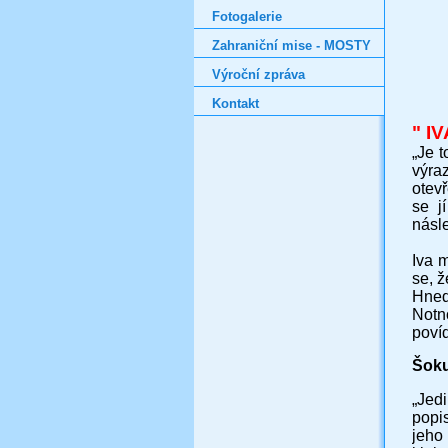
Fotogalerie
Zahraniční mise - MOSTY
Výroční zpráva
Kontakt
"
IV
„Je 
výra
otevř
se j
násle
Iva 
se, ž
Hned
Notn
povíd
Šokuj
„Jedi
popis
jeho 