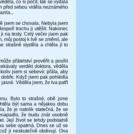
ěděla, co si počít, tak se vydala
bych před sebou viděla neznámého
zila...
ně jsem se chovala. Nebyla jsem
lespoň trochu ji utěšit. Nakonec
ji na testy. Celý večer jsem pak
, můj postoj k Ivě se změnil, ale
 strašně styděla a chtěla jí to
ůže přátelství prověřit a posílit
ekávaly verdikt doktora, věděla
koliv jsem si sebevíc přála, aby
e dobře. Když jsem pak pohlédla
 jasné. Věděla jsem, že Iva patří
enu. Bylo to strašné, obě jsme
 chtěla být sama a nějakou dobu
, že je natolik statečná, že se
nenapadlo, že budu znát osobně
t. Její život se tehdy podstatně
 na sebe opatrná. Dnes se už se
ož ji neskutečně obdivuji. Ona