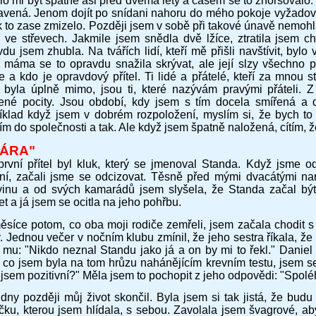
o mi být špatně asi před dvěma lety a časem se to zhoršovalo. N
avená. Jenom dojít po snídani nahoru do mého pokoje vyžadoval
 to zase zmizelo. Později jsem v sobě při takové únavě nemohla
 ve střevech. Jakmile jsem snědla dvě lžíce, ztratila jsem ch
du jsem zhubla. Na tvářích lidí, kteří mě přišli navštívit, bylo 
 máma se to opravdu snažila skrývat, ale její slzy všechno p
e a kdo je opravdový přítel. Ti lidé a přátelé, kteří za mnou 
 byla úplně mimo, jsou ti, které nazývám pravými přáteli.
ené pocity. Jsou období, kdy jsem s tím docela smířená a 
íklad když jsem v dobrém rozpoložení, myslím si, že bych to 
m do společnosti a tak. Ale když jsem špatně naložená, cítím, ž
ÁRA"
první přítel byl kluk, který se jmenoval Standa. Když jsme o
dní, začali jsme se odcizovat. Těsně před mými dvacátými na
vinu a od svých kamarádů jsem slyšela, že Standa začal bý
t a já jsem se ocitla na jeho pohřbu.
měsíce potom, co oba moji rodiče zemřeli, jsem začala chodit 
y. Jednou večer v nočním klubu zmínil, že jeho sestra říkala, 
 mu: "Nikdo neznal Standu jako já a on by mi to řekl." Daniel
, co jsem byla na tom hrůzu nahánějícím krevním testu, jsem s
i jsem pozitivní?" Měla jsem to pochopit z jeho odpovědi: "Spolé
 dny později můj život skončil. Byla jsem si tak jistá, že bud
ičku, kterou jsem hlídala, s sebou. Zavolala jsem švagrové, ab