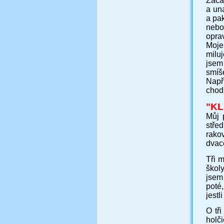
Začal
a un
a pak
nebo
oprav
Moje
miluj
jsem
smíš
Např
chodí
"
KL
Můj 
stře
rako
dvace
Tři 
škol
jsem
poté
jestl
O tři
holč