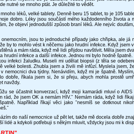
e nutné se mnoho ptát. Je důležité to vědět.
mnoho léků, velké tablety. Denně beru 15 tablet, to je 105 tablet
moje dobro. Léky jsou součástí mého každodenního života a m
ám, že objeví jednodušší způsob braní léků. Ale nejvíc doufám,
 onemocním, jsou to jednoduché případy jako chřipka, ale já 
ože by to mohlo vést k něčemu jako hrudní infekce. Když jsem v
štěná a mám ráda, když mě lidi přijdou navštívit. Měla jsem dva
 a hrudní infekce a další infekce. Jednou mi bylo hodně špatně
ou infekci žaludku. Museli mi udělat biopsii (z těla se odeber
 velké bolesti. Zhubla jsem a živili mě infůzí. Myslela jsem, ž
 v nemocnici dva týdny. Nenávidím, když mi je špatně. Myslím
lo dobře, říkala jsem si, že si přeju, abych mohla prostě um
et navždy.
žu se účastnit konverzací, když moji kamarádi mluví o AIDS 
m rád, že jsem OK a nemám HIV." Nemám ráda, když lidi říkají 
špatně. Například říkají věci jako "nesmíš se dotknout ni
neš."
ázím do naší nemocnice už pět let, takže mě docela dobře zna
ší lidé a kdykoli potřebuji s někým mluvit, vždycky jsou mi k disp
RTIN
"