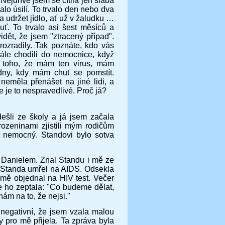
ejdříve jsem se cítila jen slabá
o úsilí. To trvalo den nebo dva
 udržet jídlo, ať už v žaludku …
uť. To trvalo asi šest měsíců a
vidět, že jsem "ztracený případ".
rozradily. Tak poznáte, kdo vás
stále chodili do nemocnice, když
 Z toho, že mám ten virus, mám
dny, kdy mám chuť se pomstít.
neměla přenášet na jiné lidi, a
e je to nespravedlivé. Proč já?
dešli ze školy a já jsem začala
rozeninami zjistili mým rodičům
t nemocný. Standovi bylo sotva
s Danielem. Znal Standu i mě ze
že Standa umřel na AIDS. Odsekla
 mě objednal na HIV test. Večer
e ho zeptala: "Co budeme dělat,
hám na to, že nejsi."
u negativní, že jsem vzala malou
y pro mě přijela. Ta zpráva byla