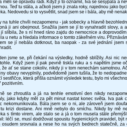
a měli se opravdu rádi. Když jí to oznámil, Iva se sesypala a nev
nou. Teď tu stála, a ačkoli jsem ji znala roky, najednou jako 
ka. Nedovedu si to vysvětlit, snad jsem se i bála, aby mě nenaka
y na tuhle chvíli nezapomenu - jak sobecky a hlavně bezohled
ná ji ani obejmout. Snažila jsem se jí to vynahradit slovy, a a
jí slíbila, že s ní hned ráno zajdu do nemocnice a doprovodím 
ila u netu a hledala informace o tomto zákeřném viru. Přiznávám
sem se jí nebála dotknout, ba naopak - za své jednání jsem se
radit.
en jsme se, při čekání na výsledky, hodně sblížily. Asi nic nem
 tohle. Když jsem jí pak pevně tiskla ruku a s napětím jsme oč
, že ať se stane cokoliv, nikdy ji v tom nenechám samotnou. Ač
viny obavy nevyplnily, podvědomě jsem tušila, že to nedopadn
í sestřičce, která přišla oznámit výsledek testu, bylo mi všechno
 pozitivním.
lně se zhroutila a já na tenhle emotivní den nikdy nezapom
aly, jako kdyby měl za pět minut nastat konec světa. Iva pak
c nekomunikovala. Bála jsem se o ni, ale zároveň jsem doufala
 tu krizi dostane. Ani mně nebylo do smíchu. Nikdy by mě 
ka s tímto virem, ale stalo se a já o tom musela stále přemýšle
il: léčí se, musí dodržovat spoustu hygienických pravidel, být
 osudem srovnala a nese ho na svých bedrech statečně, za c