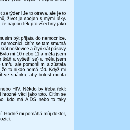
 za týden! Je to otrava, ale je to
ůj život je spojen s mými léky.
 že najdou lék pro všechny jako
musím být přijata do nemocnice,
 nemocnici, cítím se tam smutná
krát neštovice a čtyřikrát pásový
. Bylo mi 10 nebo 11 a měla jsem
e tkáň a vyšetří se) a měla jsem
e umřu, ale pomohli mi a zůstala
, že to nikdo nemá rád. Když mi
řít ve spánku, aby bolest mohla
nebo HIV. Někdo by třeba řekl:
hrozné věci jako toto. Cítím se
koho, kdo má AIDS nebo to taky
jí. Hodně mi pomáhá můj doktor,
ozici.