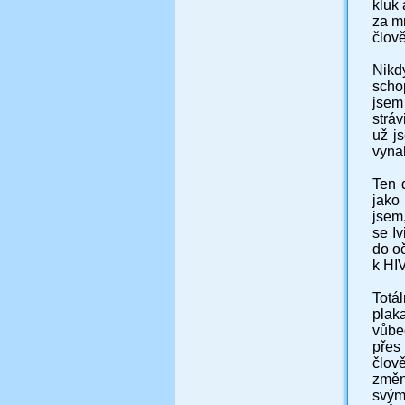
kluk 
za m
člově
Nikd
schop
jsem 
stráv
už j
vynah
Ten d
jako
jsem
se I
do oč
k HIV
Totá
plak
vůbe
přes
člově
změn
svým