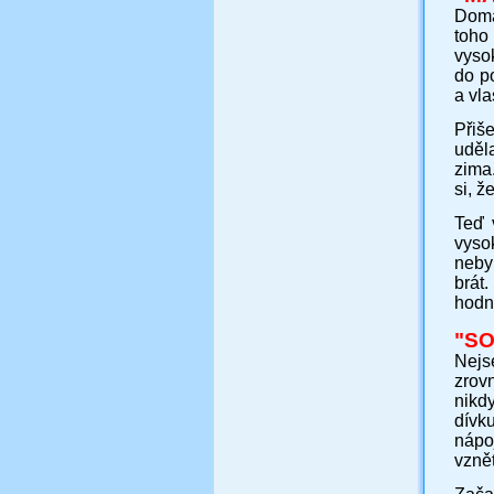
Doma
toho
vyso
do p
a vl
Přiš
uděl
zima
si, ž
Teď 
vysok
nebyl
brát
hodný
"
SO
Nejse
zrov
nikdy
dívk
nápo
vznět