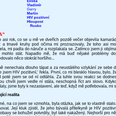
Eliška
Vladimír
Garry
Martin
HIV pozitivní
Hloupost
Rusko
A"
to asi rok, co se u mě ve dveřích pozdě večer objevila kamarád
z a tmavé kruhy pod očima mi prozrazovaly, že toho asi mo
ela, mi padla do náruče a rozplakala se. Zatímco jsem ji objím
í mohlo stát. Napadlo mě, že má buď nějaké problémy dom
dovalo něco stokrát horšího...
mě nenechala dlouho tápat a za neustálého vzlykání ze sebe dos
e jsem HIV pozitivní,‘ řekla. První, co mi blesklo hlavou, bylo,
 poté jsem se od ní odtáhla. Za tuhle svou reakci se dodnes
ou chvíli jsem vedle ní stála, neschopná říct ani slovo. Kdyko
aly, jsme byly k nezastavení, ale teď, když mě potřebovala, mi s
ící realita
né, na co jsem se vzmohla, byla otázka, jak se to vlastně stal
ovat. Její kluk zjistil, že jeho bývalá přítelkyně je HIV pozitiv
obavy se bohužel potvrdily, byl také nakažený. Nejhorší pro něj by