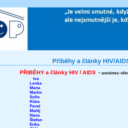
Příběhy a články HIV/AID
PŘIBĚHY a články HIV / AIDS
-
p
oznámka: někte
Iva
Lenka
Maria
Martin
Sofie
Klára
Pavel
Matěj
Hana
Štefan
Erika