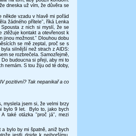
že dneska už vím, že důvěra se
že někde vzadu v hlavě mi pořád
ěla žádného přítele", říká Lenka
 Spousta z nich si myslí, že se
e ztěžuje kontakt a otevřenost k
ám jinou možnost." Dlouhou dobu
měsících se mě zeptal, proč se s
byla silnější než strach z AIDS:
 jsem se rozbrečela. Samozřejmě,
Do budoucna si přeji, aby mi to
ach nemám. S tou žiju od té doby,
IV pozitivní? Tak nepanikař a co
, myslela jsem si, že velmi brzy
 bylo 9 let.
Bylo to, jako bych
a. A také otázka "proč já", mezi
t a bylo by mi špatně, aniž bych
otože jestli dojde k nejhoršímu,